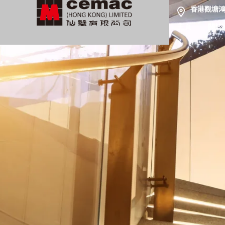
香港觀塘鴻圖
主頁
關於