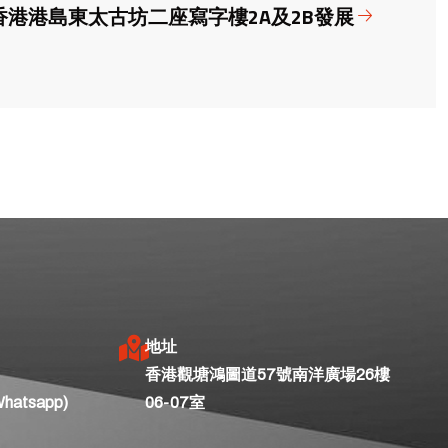
香港港島東太古坊二座寫字樓2A及2B發展
地址
香港觀塘鴻圖道57號南洋廣場26樓
Whatsapp)
06-07室