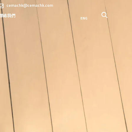
cemachk@cemachk.com
聯絡我們
ENG