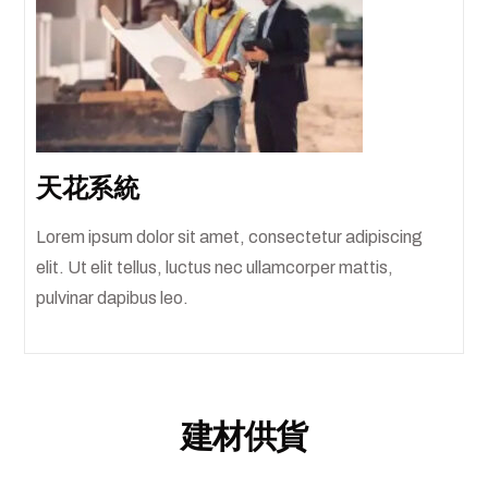
天花系統
Lorem ipsum dolor sit amet, consectetur adipiscing
elit. Ut elit tellus, luctus nec ullamcorper mattis,
pulvinar dapibus leo.
建材供貨